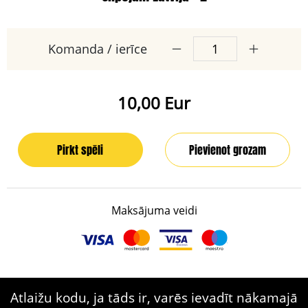
Komanda / ierīce
10,00 Eur
Pirkt spēli
Pievienot grozam
Maksājuma veidi
Atlaižu kodu, ja tāds ir, varēs ievadīt nākamajā