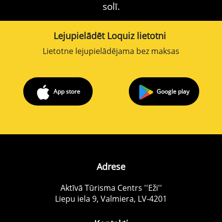
solī.
Lejupielādēt Loquiz lietotni
Lietotne lejupielādējama bez maksas
App store
Google play
Adrese
Aktīvā Tūrisma Centrs ''Eži''
Liepu iela 9, Valmiera, LV-4201