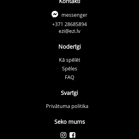
Kontakti
messenger
+371 28685894
ezi@ezi.lv
Noderīgi
Kā spēlēt
Spēles
FAQ
Svarīgi
Privātuma politika
Seko mums