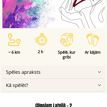
2 h
~ 6 km
Spēlē, kur
Ar kājām
gribi
Spēles apraksts
Kā spēlēt?
Cilpojam Latvijā - 2