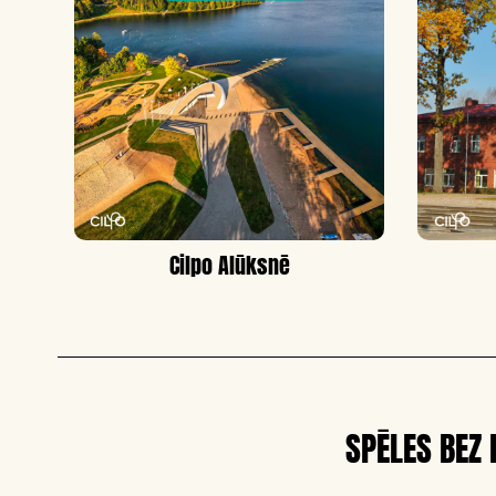
Cilpo Alūksnē
SPĒLES BEZ