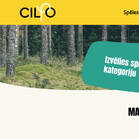
Spēles
MA