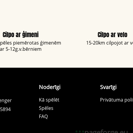
Cilpo ar ģimeni
Cilpo ar velo
spēles piemērotas ģimenēm
15-20km cilpojot ar v
ar 5-12g.v.bērniem
Noderīgi
Svarīgi
Kā spēlēt
Privātuma pol
enger
Spēles
85894
FAQ
pageforge.eu