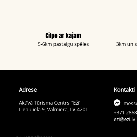
Cilpo ar kājām
5-6km pastaigu spēles
3km un 
Adrese
Kontakti
Aktīvā Tūrisma Centrs ''Eži''
mess
Liepu iela 9, Valmiera, LV-4201
+371 286
ezi@ezi.lv