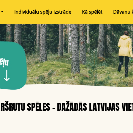
Individuālu spēļu izstrāde
Kā spēlēt
Dāvanu 
RŠRUTU SPĒLES - DAŽĀDĀS LATVIJAS VIE