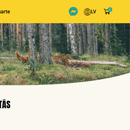
0
karte
TĀS