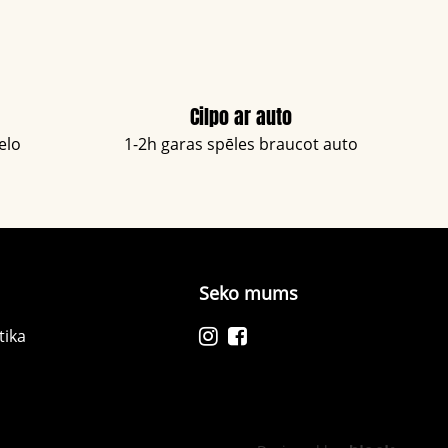
Cilpo ar auto
elo
1-2h garas spēles braucot auto
Seko mums
itika