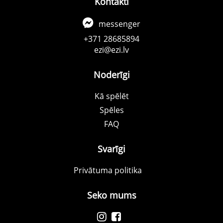
Kontakti
messenger
+371 28685894
ezi@ezi.lv
Noderīgi
Kā spēlēt
Spēles
FAQ
Svarīgi
Privātuma politika
Seko mums