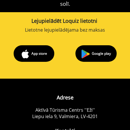
solī.
Lejupielādēt Loquiz lietotni
Lietotne lejupielādējama bez maksas
App store
Google play
Adrese
Aktīvā Tūrisma Centrs ''Eži''
Liepu iela 9, Valmiera, LV-4201