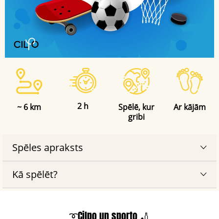
2 h
~ 6 km
Spēlē, kur
Ar kājām
gribi
Spēles apraksts
Kā spēlēt?
➰Cilpo un sporto 🏏